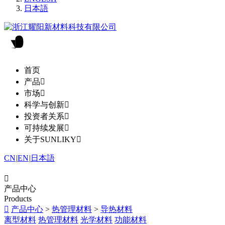
日本語
首页
产品

市场

科学与创新

投资者关系

可持续发展

关于SUNLIKY

CN
|
EN
|
日本語

产品中心
Products

产品中心
>
热管理材料
>
导热材料
离型材料
热管理材料
光学材料
功能材料