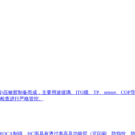
)压敏胶制备而成，主要用途玻璃、ITO膜、TP、sensor、
检查进行严格管控。
涂布OCA制得，HC面具有透过率高及功能层（可印刷、防指纹、防