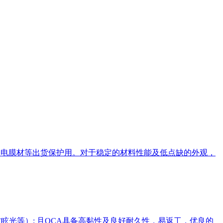
COP导电膜材等出货保护用。对于稳定的材料性能及低点缺的外观，
眩光等）; 且OCA具备高黏性及良好耐久性，易返工，优良的