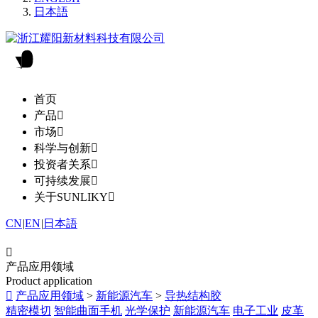
日本語
首页
产品

市场

科学与创新

投资者关系

可持续发展

关于SUNLIKY

CN
|
EN
|
日本語

产品应用领域
Product application

产品应用领域
>
新能源汽车
>
导热结构胶
精密模切
智能曲面手机
光学保护
新能源汽车
电子工业
皮革